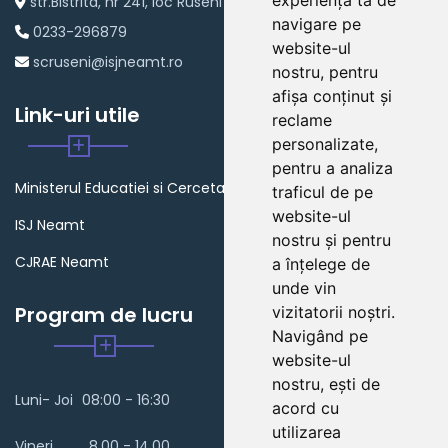
experiența ta de
str.Bistrita, nr 241, loc Ruseni
navigare pe
0233-296879
website-ul
scruseni@isjneamt.ro
nostru, pentru
afișa conținut și
Link-uri utile
reclame
personalizate,
pentru a analiza
Ministerul Educatiei si Cercetarii
traficul de pe
website-ul
ISJ Neamt
nostru și pentru
CJRAE Neamt
a înțelege de
unde vin
Program de lucru
vizitatorii noștri.
Navigând pe
website-ul
nostru, ești de
Luni- Joi
08:00 - 16:30
acord cu
utilizarea
Vineri
8.00 - 14.00