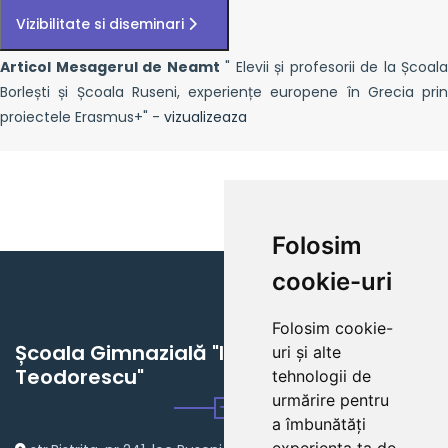
Vizibilitate si diseminari
Articol Mesagerul de Neamt
" Elevii și profesorii de la Școala
Borlești și Școala Ruseni, experiențe europene în Grecia prin
proiectele Erasmus+" -
vizualizeaza
Folosim
cookie-uri
Folosim cookie-
Școala Gimnazială "Ioan Grigore
uri și alte
Teodorescu"
tehnologii de
urmărire pentru
a îmbunătăți