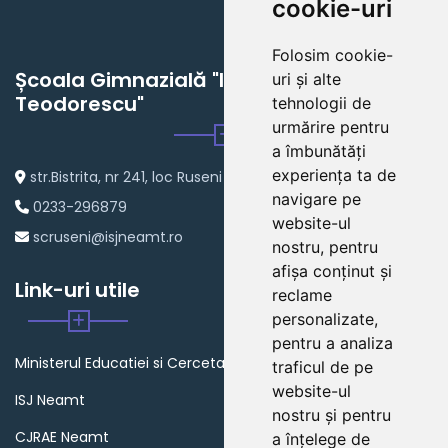
cookie-uri
Folosim cookie-
Școala Gimnazială "Ioan Grigore
uri și alte
Teodorescu"
tehnologii de
urmărire pentru
a îmbunătăți
experiența ta de
str.Bistrita, nr 241, loc Ruseni
navigare pe
0233-296879
website-ul
scruseni@isjneamt.ro
nostru, pentru
afișa conținut și
Link-uri utile
reclame
personalizate,
pentru a analiza
Ministerul Educatiei si Cercetarii
traficul de pe
website-ul
ISJ Neamt
nostru și pentru
CJRAE Neamt
a înțelege de