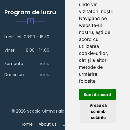
unde vin
Program de lucru
vizitatorii noștri.
Navigând pe
website-ul
nostru, ești de
Luni- Joi
08:00 - 16:30
acord cu
utilizarea
Vineri
8.00 - 14.00
cookie-urilor,
cât și a altor
Sambata
Inchis
metode de
urmărire
Duminica
Inchis
folosite.
Sunt de acord
Vreau să
© 2026 Scoala Gimnaziala "Ioan Grigore Teodorescu"
schimb
setările
Home
About Us
Contact Us