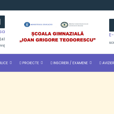
sa
E-
.241
sc
amț
BLICE
PROIECTE
INSCRIERI / EXAMENE
AVIZIE