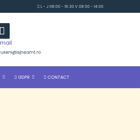
L - J 08:00 - 16:30 V 08:00 - 14:00
mail
ruseni@isjneamt.ro
R
GDPR
CONTACT