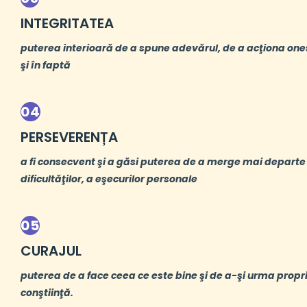
INTEGRITATEA
puterea interioară de a spune adevărul, de a acţiona one
şi în faptă
04
PERSEVERENȚA
a fi consecvent şi a găsi puterea de a merge mai departe
dificultăţilor, a eşecurilor personale
05
CURAJUL
puterea de a face ceea ce este bine şi de a-şi urma propr
conştiinţă.