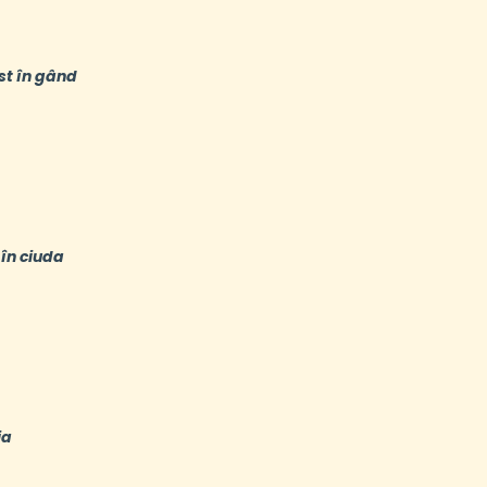
st în gând
 în ciuda
ia