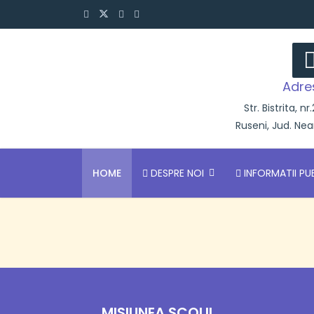
Adre
Str. Bistrita, nr
Ruseni, Jud. Ne
HOME
DESPRE NOI
INFORMATII PU
MISIUNEA ȘCOLII