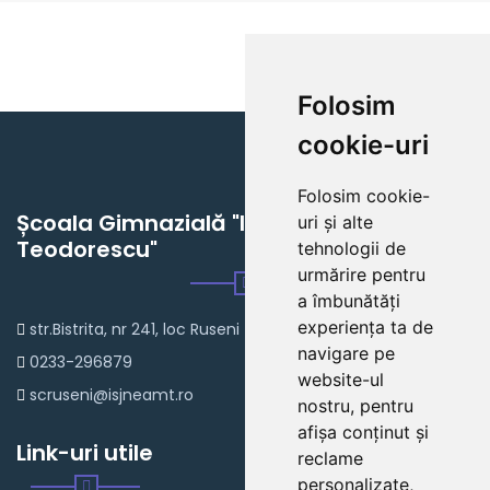
Folosim
cookie-uri
Folosim cookie-
Școala Gimnazială "Ioan Grigore
uri și alte
Teodorescu"
tehnologii de
urmărire pentru
a îmbunătăți
experiența ta de
str.Bistrita, nr 241, loc Ruseni
navigare pe
0233-296879
website-ul
scruseni@isjneamt.ro
nostru, pentru
afișa conținut și
Link-uri utile
reclame
personalizate,